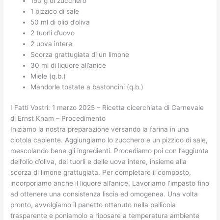
150 g di zucchero
1 pizzico di sale
50 ml di olio d’oliva
2 tuorli d’uovo
2 uova intere
Scorza grattugiata di un limone
30 ml di liquore all’anice
Miele (q.b.)
Mandorle tostate a bastoncini (q.b.)
I Fatti Vostri: 1 marzo 2025 – Ricetta cicerchiata di Carnevale
di Ernst Knam – Procedimento
Iniziamo la nostra preparazione versando la farina in una
ciotola capiente. Aggiungiamo lo zucchero e un pizzico di sale,
mescolando bene gli ingredienti. Procediamo poi con l’aggiunta
dell’olio d’oliva, dei tuorli e delle uova intere, insieme alla
scorza di limone grattugiata. Per completare il composto,
incorporiamo anche il liquore all’anice. Lavoriamo l’impasto fino
ad ottenere una consistenza liscia ed omogenea. Una volta
pronto, avvolgiamo il panetto ottenuto nella pellicola
trasparente e poniamolo a riposare a temperatura ambiente