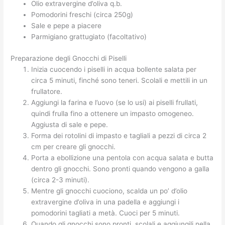
Olio extravergine d’oliva q.b.
Pomodorini freschi (circa 250g)
Sale e pepe a piacere
Parmigiano grattugiato (facoltativo)
Preparazione degli Gnocchi di Piselli
Inizia cuocendo i piselli in acqua bollente salata per
circa 5 minuti, finché sono teneri. Scolali e mettili in un
frullatore.
Aggiungi la farina e l’uovo (se lo usi) ai piselli frullati,
quindi frulla fino a ottenere un impasto omogeneo.
Aggiusta di sale e pepe.
Forma dei rotolini di impasto e tagliali a pezzi di circa 2
cm per creare gli gnocchi.
Porta a ebollizione una pentola con acqua salata e butta
dentro gli gnocchi. Sono pronti quando vengono a galla
(circa 2-3 minuti).
Mentre gli gnocchi cuociono, scalda un po’ d’olio
extravergine d’oliva in una padella e aggiungi i
pomodorini tagliati a metà. Cuoci per 5 minuti.
Quando gli gnocchi sono pronti, scolali e aggiungili nella