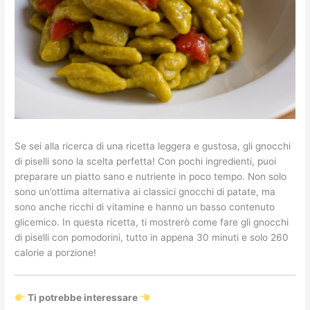
Se sei alla ricerca di una ricetta leggera e gustosa, gli gnocchi
di piselli sono la scelta perfetta! Con pochi ingredienti, puoi
preparare un piatto sano e nutriente in poco tempo. Non solo
sono un’ottima alternativa ai classici gnocchi di patate, ma
sono anche ricchi di vitamine e hanno un basso contenuto
glicemico. In questa ricetta, ti mostrerò come fare gli gnocchi
di piselli con pomodorini, tutto in appena 30 minuti e solo 260
calorie a porzione!
Ti potrebbe interessare