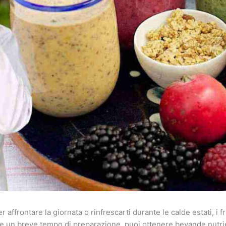
ffrontare la giornata o rinfrescarti durante le calde estati, i fr
 e un breve tempo di preparazione, puoi ottenere bevande nutrie