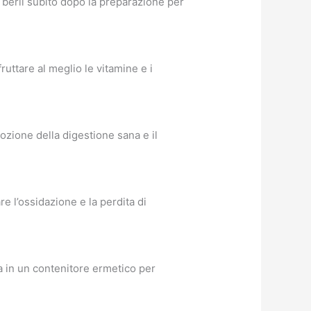
e berli subito dopo la preparazione per
uttare al meglio le vitamine e i
mozione della digestione sana e il
e l’ossidazione e la perdita di
da in un contenitore ermetico per