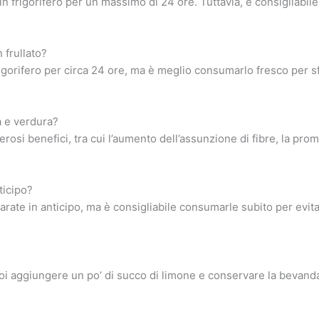
 in frigorifero per un massimo di 24 ore. Tuttavia, è consigliabil
frullato?
igorifero per circa 24 ore, ma è meglio consumarlo fresco per sfr
ta e verdura?
merosi benefici, tra cui l’aumento dell’assunzione di fibre, la pro
ticipo?
rate in anticipo, ma è consigliabile consumarle subito per evitar
 puoi aggiungere un po’ di succo di limone e conservare la bevan