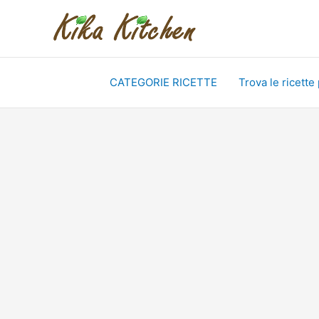
Vai
al
contenuto
CATEGORIE RICETTE
Trova le ricette