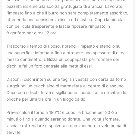
pezzetti insieme alla scorza grattugiata di arancia. Lavorate
l’impasto fino a che il burro non sarà completamente assorbito,
ottenendo una consistenza liscia ed elastica. Copri la ciotola
con pellicola trasparente e lascia riposare l’impasto in
frigorifero per circa 12 ore.
Trascorso il tempo di riposo, riprendi l’impasto e stendilo su
una superficie infarinata fino a ottenere uno spessore di circa
mezzo centimetro. Utilizza un coppapasta per formare dei
dischi e fai un foro centrale alla metà di essi.
Disponi i dischi interi su una teglia rivestita con carta da forno
e aggiungi un cucchiaino di marmellata al centro di ciascuno.
Copri con i dischi forati e sigilla bene i bordi. Lascia lievitare le
brioche per un’altra ora in un luogo caldo.
Pre-riscalda il forno a 180°C e cuoci le brioche per 20-25
minuti o fino a quando saranno dorate. Una volta sfornate,
lasciale raffreddare e spolverale con zucchero a velo prima di
servirle.