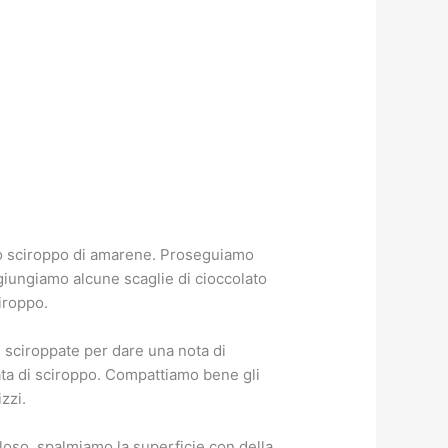
tro sciroppo di amarene. Proseguiamo
giungiamo alcune scaglie di cioccolato
iroppo.
 sciroppate per dare una nota di
ata di sciroppo. Compattiamo bene gli
zzi.
loso, spalmiamo la superficie con della