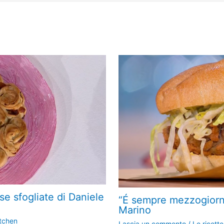
se sfogliate di Daniele
“É sempre mezzogiorno
Marino
tchen
Lascia un commento
/
Le ricette