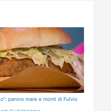
”: panino mare e monti di Fulvio
 della TV
/ Di
Kikakitchen