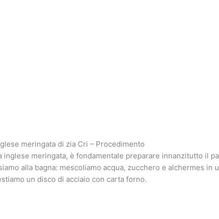
lese meringata di zia Cri – Procedimento
a inglese meringata, è fondamentale preparare innanzitutto il pan
ssiamo alla bagna: mescoliamo acqua, zucchero e alchermes in u
estiamo un disco di acciaio con carta forno.