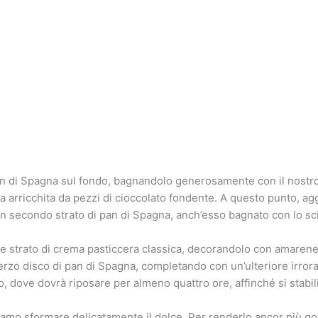
 pan di Spagna sul fondo, bagnandolo generosamente con il nos
a arricchita da pezzi di cioccolato fondente. A questo punto, ag
 un secondo strato di pan di Spagna, anch’esso bagnato con lo sc
 strato di crema pasticcera classica, decorandolo con amarene
terzo disco di pan di Spagna, completando con un’ulteriore irror
ero, dove dovrà riposare per almeno quattro ore, affinché si stabili
amo sformare delicatamente il dolce. Per renderlo ancor più go