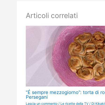
Articoli correlati
“É sempre mezzogiorno”: torta di ro
Persegani
Lascia un commento
/
Le ricette della TV
/ Di
Kikaki