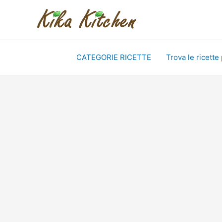
Vai
al
contenuto
CATEGORIE RICETTE
Trova le ricette