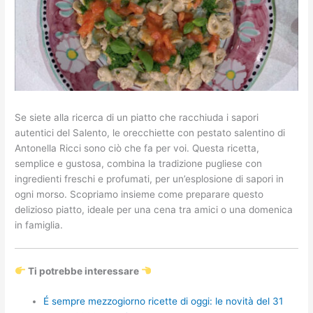
Se siete alla ricerca di un piatto che racchiuda i sapori
autentici del Salento, le orecchiette con pestato salentino di
Antonella Ricci sono ciò che fa per voi. Questa ricetta,
semplice e gustosa, combina la tradizione pugliese con
ingredienti freschi e profumati, per un’esplosione di sapori in
ogni morso. Scopriamo insieme come preparare questo
delizioso piatto, ideale per una cena tra amici o una domenica
in famiglia.
Ti potrebbe interessare
É sempre mezzogiorno ricette di oggi: le novità del 31