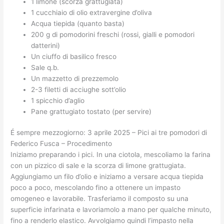
1 limone (scorza grattugiata)
1 cucchiaio di olio extravergine d’oliva
Acqua tiepida (quanto basta)
200 g di pomodorini freschi (rossi, gialli e pomodori
datterini)
Un ciuffo di basilico fresco
Sale q.b.
Un mazzetto di prezzemolo
2-3 filetti di acciughe sott’olio
1 spicchio d’aglio
Pane grattugiato tostato (per servire)
É sempre mezzogiorno: 3 aprile 2025 – Pici ai tre pomodori di
Federico Fusca – Procedimento
Iniziamo preparando i pici. In una ciotola, mescoliamo la farina
con un pizzico di sale e la scorza di limone grattugiata.
Aggiungiamo un filo d’olio e iniziamo a versare acqua tiepida
poco a poco, mescolando fino a ottenere un impasto
omogeneo e lavorabile. Trasferiamo il composto su una
superficie infarinata e lavoriamolo a mano per qualche minuto,
fino a renderlo elastico. Avvolgiamo quindi l’impasto nella