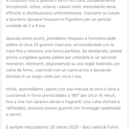
il composto fino a quando il burro non sarà completamente
incorporato. Infine, uniamo i salumi misti, mescolando bene
affinchè si distribuiscano uniformemente. Copriamo la ciotola
e lasciamo riposare l’impasto in frigorifero per un periodo
variabile da 2 a 8 ore.
Quando siamo pronti, prendiamo l’impasto e formiamo delle
palline di circa 25 grammi ciascuna, arrotondandole con le
mani fino a ottenere una forma perfetta. Se desiderate, potete
anche congelare queste palline per utilizzarle in un secondo
momento. Altrimenti, disponiamole su una teglia foderata con
carta da forno, coprendo con un canovaccio e lasciando
lievitare in un luogo caldo per circa 1 ora.
Infine, spennelliamo i panini con una miscela di uovo e latte e
cuociamoli in forno preriscaldato a 180° per circa 14 minuti,
fino a che non saranno dorati e fragranti. Una volta sfornati e
raffreddati, possono essere guarniti con formaggio spalmabile
e serviti.
É sempre mezzogiorno: 25 marzo 2025 – Baci salati di Fulvio