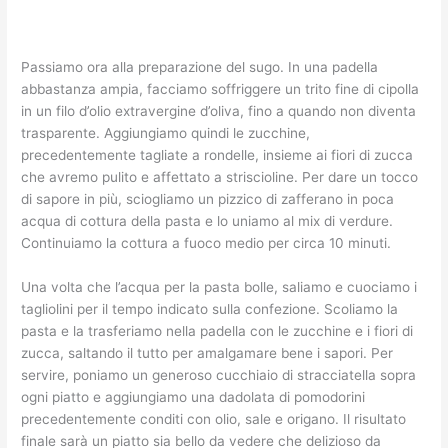
Passiamo ora alla preparazione del sugo. In una padella
abbastanza ampia, facciamo soffriggere un trito fine di cipolla
in un filo d’olio extravergine d’oliva, fino a quando non diventa
trasparente. Aggiungiamo quindi le zucchine,
precedentemente tagliate a rondelle, insieme ai fiori di zucca
che avremo pulito e affettato a striscioline. Per dare un tocco
di sapore in più, sciogliamo un pizzico di zafferano in poca
acqua di cottura della pasta e lo uniamo al mix di verdure.
Continuiamo la cottura a fuoco medio per circa 10 minuti.
Una volta che l’acqua per la pasta bolle, saliamo e cuociamo i
tagliolini per il tempo indicato sulla confezione. Scoliamo la
pasta e la trasferiamo nella padella con le zucchine e i fiori di
zucca, saltando il tutto per amalgamare bene i sapori. Per
servire, poniamo un generoso cucchiaio di stracciatella sopra
ogni piatto e aggiungiamo una dadolata di pomodorini
precedentemente conditi con olio, sale e origano. Il risultato
finale sarà un piatto sia bello da vedere che delizioso da