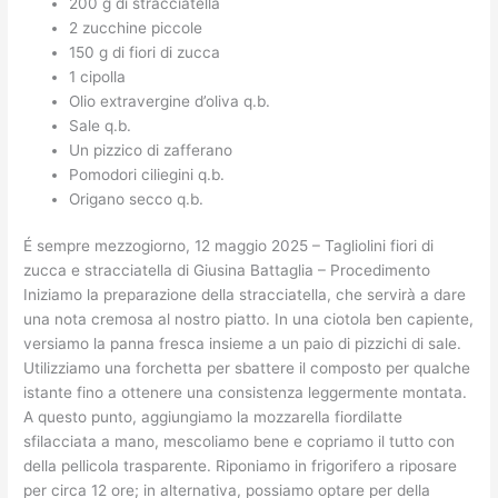
200 g di stracciatella
2 zucchine piccole
150 g di fiori di zucca
1 cipolla
Olio extravergine d’oliva q.b.
Sale q.b.
Un pizzico di zafferano
Pomodori ciliegini q.b.
Origano secco q.b.
É sempre mezzogiorno, 12 maggio 2025 – Tagliolini fiori di
zucca e stracciatella di Giusina Battaglia – Procedimento
Iniziamo la preparazione della stracciatella, che servirà a dare
una nota cremosa al nostro piatto. In una ciotola ben capiente,
versiamo la panna fresca insieme a un paio di pizzichi di sale.
Utilizziamo una forchetta per sbattere il composto per qualche
istante fino a ottenere una consistenza leggermente montata.
A questo punto, aggiungiamo la mozzarella fiordilatte
sfilacciata a mano, mescoliamo bene e copriamo il tutto con
della pellicola trasparente. Riponiamo in frigorifero a riposare
per circa 12 ore; in alternativa, possiamo optare per della