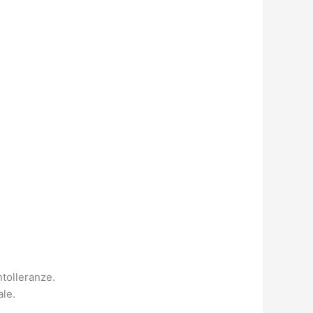
ntolleranze.
ale.