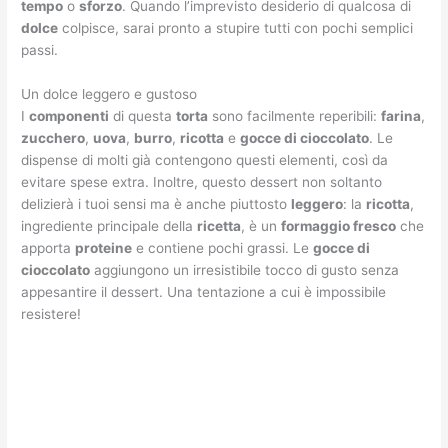
tempo
o
sforzo
. Quando l’imprevisto desiderio di qualcosa di
dolce
colpisce, sarai pronto a stupire tutti con pochi semplici
passi.
Un dolce leggero e gustoso
I
componenti
di questa
torta
sono facilmente reperibili:
farina
,
zucchero
,
uova
,
burro
,
ricotta
e
gocce di cioccolato
. Le
dispense di molti già contengono questi elementi, così da
evitare spese extra. Inoltre, questo dessert non soltanto
delizierà i tuoi sensi ma è anche piuttosto
leggero
: la
ricotta
,
ingrediente principale della
ricetta
, è un
formaggio fresco
che
apporta
proteine
e contiene pochi grassi. Le
gocce di
cioccolato
aggiungono un irresistibile tocco di gusto senza
appesantire il dessert. Una tentazione a cui è impossibile
resistere!