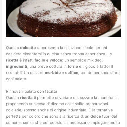
Questo
dolcetto
rappresenta la soluzione ideale per chi
desidera cimentarsi in cucina senza troppa esperienza. La
ricetta
è infatti
facile
e
veloce
: un semplice mix degli
ingredienti
, una breve cottura in
forno
e il gioco è fatto! Il
risultato? Un dessert
morbido
e
soffice
, pronto per soddisfare
ogni palato.
Rinnova il palato con facilità
Questa
ricetta
ti permette di variare e spezzare la monotonia,
proponendo qualcosa di diverso dalle solite preparazioni
dolciarie, spesso anche di origine industriale. È l’alternativa
perfetta per coloro che sono alla ricerca di un
dolce
fuori dal
comune, senza che per questo sia necessario impiegare molto