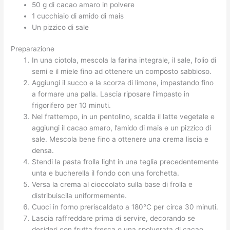
50 g di cacao amaro in polvere
1 cucchiaio di amido di mais
Un pizzico di sale
Preparazione
In una ciotola, mescola la farina integrale, il sale, l’olio di
semi e il miele fino ad ottenere un composto sabbioso.
Aggiungi il succo e la scorza di limone, impastando fino
a formare una palla. Lascia riposare l’impasto in
frigorifero per 10 minuti.
Nel frattempo, in un pentolino, scalda il latte vegetale e
aggiungi il cacao amaro, l’amido di mais e un pizzico di
sale. Mescola bene fino a ottenere una crema liscia e
densa.
Stendi la pasta frolla light in una teglia precedentemente
unta e bucherella il fondo con una forchetta.
Versa la crema al cioccolato sulla base di frolla e
distribuiscila uniformemente.
Cuoci in forno preriscaldato a 180°C per circa 30 minuti.
Lascia raffreddare prima di servire, decorando se
desideri con frutta fresca o una spolverata di cacao.