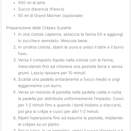
500 ml di latte
Succo d’arancia (fresco)
50 ml di Grand Marnier (opzionale)
Preparazione delle Crêpes Suzette
In una ciotola capiente, setaccia la farina 00 e aggiungi
lo zucchero semolato. Mescola bene.
In un’altra ciotola, sbatti le uova e unisci il latte e il burro
fuso.
Versa il composto liquido nella ciotola con la farina,
mescolando fino ad ottenere una pastella liscia e senza
grumi. Lascia riposare per 10 minuti.
Scalda una padella antiaderente a fuoco medio e ungi
leggermente con burro.
Versa un mestolo di pastella nella padella calda e ruota
la padella per distribuire uniformemente l’impasto. Cuoci
per 1-2 minuti fino a quando i bordi iniziano a staccarsi,
poi gira la crêpe e cuoci per altri 1-2 minuti.
Ripeti l’operazione fino ad esaurire la pastella, impilando
le crêpes su un piatto.
Per la salsa, in un pentolino, unisci il succo d’arancia e il