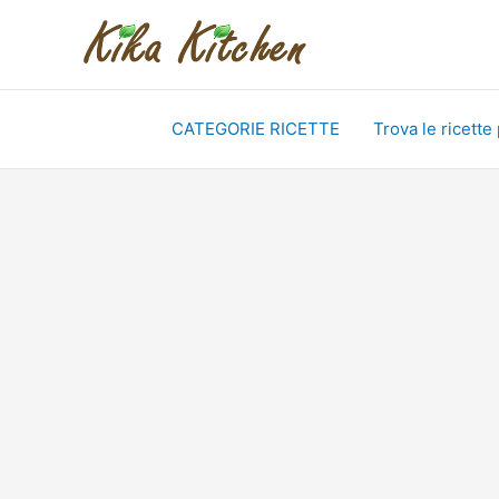
Vai
al
contenuto
CATEGORIE RICETTE
Trova le ricette