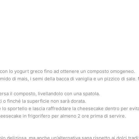
ta con lo yogurt greco fino ad ottenere un composto omogeneo.
amido di mais, i semi della bacca di vaniglia e un pizzico di sale
ersa il composto, livellandolo con una spatola.
i o finché la superficie non sarà dorata.
 lo sportello e lascia raffreddare la cheesecake dentro per evit
cheesecake in frigorifero per almeno 2 ore prima di servire.
o deliziosa, ma anche un’alternativa sana rispetto ai dolci tradi