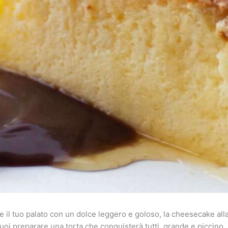
 il tuo palato con un dolce leggero e goloso, la cheesecake alla
uoi preparare una torta che conquisterà tutti, grande e piccino. Q