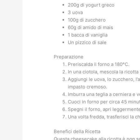
200g di yogurt greco
3 uova
100g di zucchero
60g di amido di mais
1 bacca di vaniglia
Un pizzico di sale
Preparazione
Preriscalda il forno a 180°C.
In una ciotola, mescola la ricot
Aggiungi le uova, lo zucchero, l’
impasto cremoso.
Imburra una teglia a cerniera e v
Cuoci in forno per circa 45 minut
Spegni il forno, apri leggermente
Una volta fredda, trasferisci la 
Benefici della Ricetta
Questa cheesecake alla ricotta è non sol