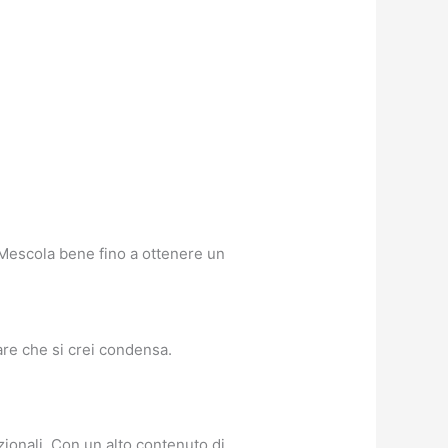
. Mescola bene fino a ottenere un
are che si crei condensa.
zionali. Con un alto contenuto di