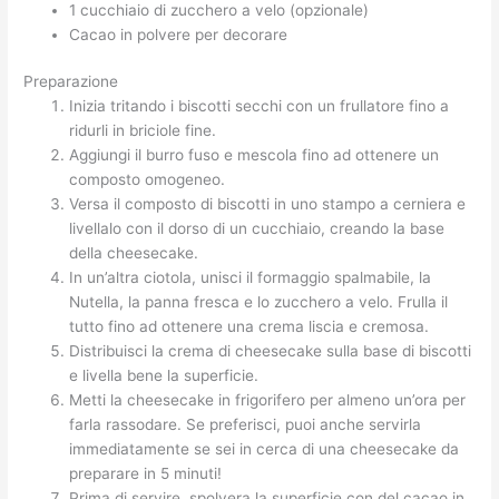
1 cucchiaio di zucchero a velo (opzionale)
Cacao in polvere per decorare
Preparazione
Inizia tritando i biscotti secchi con un frullatore fino a
ridurli in briciole fine.
Aggiungi il burro fuso e mescola fino ad ottenere un
composto omogeneo.
Versa il composto di biscotti in uno stampo a cerniera e
livellalo con il dorso di un cucchiaio, creando la base
della cheesecake.
In un’altra ciotola, unisci il formaggio spalmabile, la
Nutella, la panna fresca e lo zucchero a velo. Frulla il
tutto fino ad ottenere una crema liscia e cremosa.
Distribuisci la crema di cheesecake sulla base di biscotti
e livella bene la superficie.
Metti la cheesecake in frigorifero per almeno un’ora per
farla rassodare. Se preferisci, puoi anche servirla
immediatamente se sei in cerca di una cheesecake da
preparare in 5 minuti!
Prima di servire, spolvera la superficie con del cacao in