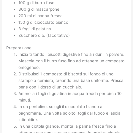
100 g di burro fuso
300 g di mascarpone
200 ml di panna fresca
150 g di cioccolato bianco
3 fogli di gelatina
Zucchero q.b. (facoltativo)
Preparazione
Inizia tritando i biscotti digestive fino a ridurli in polvere.
Mescola con il burro fuso fino ad ottenere un composto
omogeneo.
Distribuisci il composto di biscotti sul fondo di uno
stampo a cerniera, creando una base uniforme. Pressa
bene con il dorso di un cucchiaio.
Ammolla i fogli di gelatina in acqua fredda per circa 10
minuti.
In un pentolino, sciogli il cioccolato bianco a
bagnomaria. Una volta sciolto, togli dal fuoco e lascia
intiepidire.
In una ciotola grande, monta la panna fresca fino a
ottenere una consistenza spumosa. In un’altra ciotola,