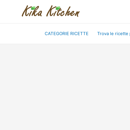
Vai
al
contenuto
CATEGORIE RICETTE
Trova le ricette