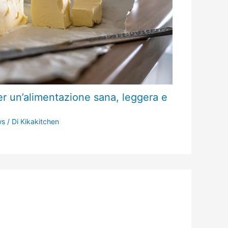
per un’alimentazione sana, leggera e
ws
/ Di
Kikakitchen