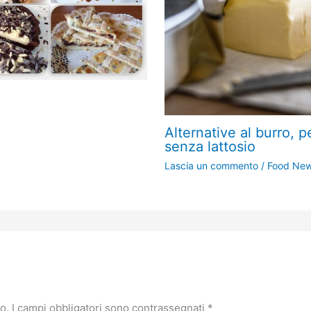
Alternative al burro, 
senza lattosio
Lascia un commento
/
Food Ne
o.
I campi obbligatori sono contrassegnati
*