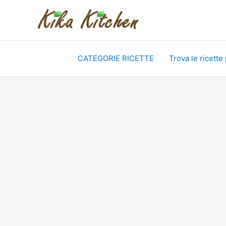
Vai
al
contenuto
CATEGORIE RICETTE
Trova le ricette