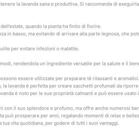
ntenere la lavanda sana e produttiva. Si raccomanda di eseguirl
ell’estate, quando la pianta ha finito di fiorire.
nza in basso, ma evitando di arrivare alla parte legnosa, che 
ulite per evitare infezioni o malattie.
i modi, rendendola un ingrediente versatile per la salute e il be
possono essere utilizzate per preparare tè rilassanti e aromatici
, la lavanda è perfetta per creare sacchetti profumati da riporre 
lavanda è noto per le sue proprietà calmanti e può essere usato i
ini con il suo splendore e profumo, ma offre anche numerosi bene
nta può prosperare per anni, regalando momenti di relax e belle
 tua vita quotidiana, per godere di tutti i suoi vantaggi.