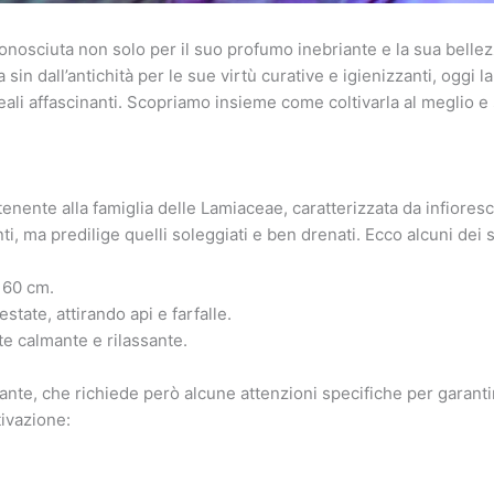
conosciuta non solo per il suo profumo inebriante e la sua belle
 sin dall’antichità per le sue virtù curative e igienizzanti, oggi 
ali affascinanti. Scopriamo insieme come coltivarla al meglio e sfr
nente alla famiglia delle Lamiaceae, caratterizzata da infioresc
i, ma predilige quelli soleggiati e ben drenati. Ecco alcuni dei suo
i 60 cm.
state, attirando api e farfalle.
e calmante e rilassante.
ficante, che richiede però alcune attenzioni specifiche per garant
tivazione: