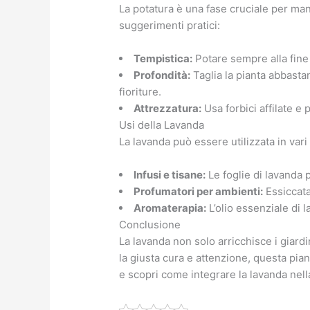
La potatura è una fase cruciale per ma
suggerimenti pratici:
Tempistica:
Potare sempre alla fine d
Profondità:
Taglia la pianta abbasta
fioriture.
Attrezzatura:
Usa forbici affilate e p
Usi della Lavanda
La lavanda può essere utilizzata in var
Infusi e tisane:
Le foglie di lavanda 
Profumatori per ambienti:
Essiccata
Aromaterapia:
L’olio essenziale di 
Conclusione
La lavanda non solo arricchisce i giard
la giusta cura e attenzione, questa pia
e scopri come integrare la lavanda nella