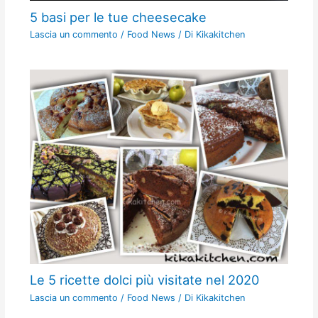
5 basi per le tue cheesecake
Lascia un commento
/
Food News
/ Di
Kikakitchen
Le 5 ricette dolci più visitate nel 2020
Lascia un commento
/
Food News
/ Di
Kikakitchen