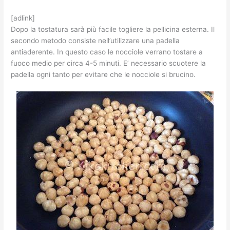
[adlink]
Dopo la tostatura sarà più facile togliere la pellicina esterna. Il
secondo metodo consiste nell’utilizzare una padella
antiaderente. In questo caso le nocciole verrano tostare a
fuoco medio per circa 4-5 minuti. E’ necessario scuotere la
padella ogni tanto per evitare che le nocciole si brucino.