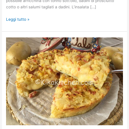
possibile arricchirla con tonno sott’olio, dadini di prosciutto
cotto o altri salumi tagliati a dadini. L’insalata […]
Leggi tutto »
Sbriciolata
di
patate.
Torta
salata
con
patate
sbriciolate.